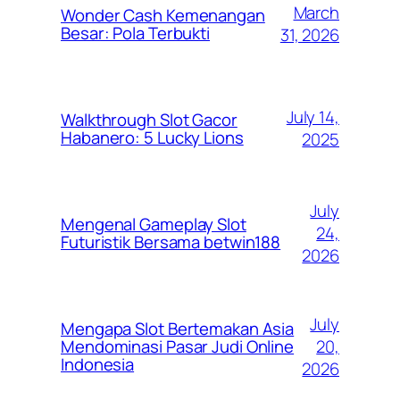
March
Wonder Cash Kemenangan
Besar: Pola Terbukti
31, 2026
July 14,
Walkthrough Slot Gacor
Habanero: 5 Lucky Lions
2025
July
Mengenal Gameplay Slot
24,
Futuristik Bersama betwin188
2026
July
Mengapa Slot Bertemakan Asia
20,
Mendominasi Pasar Judi Online
Indonesia
2026