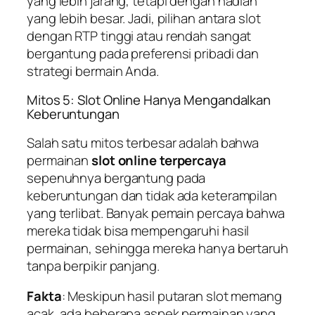
yang lebih jarang, tetapi dengan hadiah
yang lebih besar. Jadi, pilihan antara slot
dengan RTP tinggi atau rendah sangat
bergantung pada preferensi pribadi dan
strategi bermain Anda.
Mitos 5: Slot Online Hanya Mengandalkan
Keberuntungan
Salah satu mitos terbesar adalah bahwa
permainan
slot online terpercaya
sepenuhnya bergantung pada
keberuntungan dan tidak ada keterampilan
yang terlibat. Banyak pemain percaya bahwa
mereka tidak bisa mempengaruhi hasil
permainan, sehingga mereka hanya bertaruh
tanpa berpikir panjang.
Fakta
: Meskipun hasil putaran slot memang
acak, ada beberapa aspek permainan yang