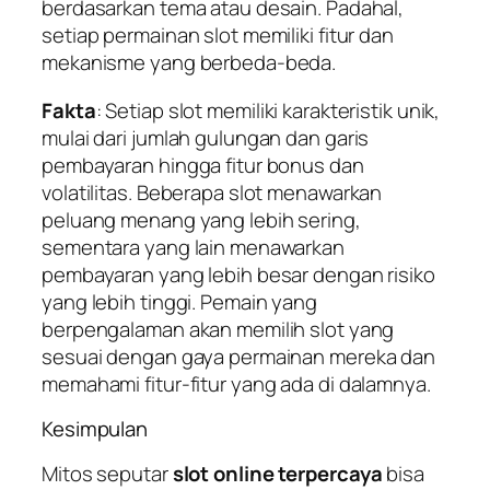
berdasarkan tema atau desain. Padahal,
setiap permainan slot memiliki fitur dan
mekanisme yang berbeda-beda.
Fakta
: Setiap slot memiliki karakteristik unik,
mulai dari jumlah gulungan dan garis
pembayaran hingga fitur bonus dan
volatilitas. Beberapa slot menawarkan
peluang menang yang lebih sering,
sementara yang lain menawarkan
pembayaran yang lebih besar dengan risiko
yang lebih tinggi. Pemain yang
berpengalaman akan memilih slot yang
sesuai dengan gaya permainan mereka dan
memahami fitur-fitur yang ada di dalamnya.
Kesimpulan
Mitos seputar
slot online terpercaya
bisa