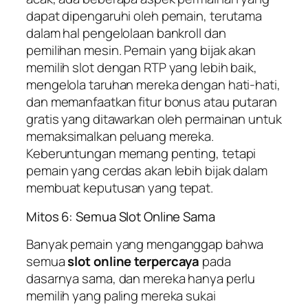
dapat dipengaruhi oleh pemain, terutama
dalam hal pengelolaan bankroll dan
pemilihan mesin. Pemain yang bijak akan
memilih slot dengan RTP yang lebih baik,
mengelola taruhan mereka dengan hati-hati,
dan memanfaatkan fitur bonus atau putaran
gratis yang ditawarkan oleh permainan untuk
memaksimalkan peluang mereka.
Keberuntungan memang penting, tetapi
pemain yang cerdas akan lebih bijak dalam
membuat keputusan yang tepat.
Mitos 6: Semua Slot Online Sama
Banyak pemain yang menganggap bahwa
semua
slot online terpercaya
pada
dasarnya sama, dan mereka hanya perlu
memilih yang paling mereka sukai