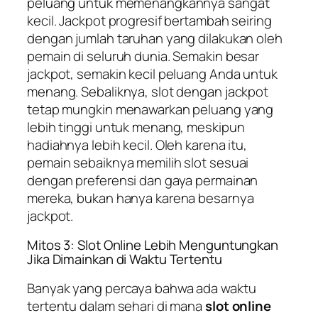
peluang untuk memenangkannya sangat
kecil. Jackpot progresif bertambah seiring
dengan jumlah taruhan yang dilakukan oleh
pemain di seluruh dunia. Semakin besar
jackpot, semakin kecil peluang Anda untuk
menang. Sebaliknya, slot dengan jackpot
tetap mungkin menawarkan peluang yang
lebih tinggi untuk menang, meskipun
hadiahnya lebih kecil. Oleh karena itu,
pemain sebaiknya memilih slot sesuai
dengan preferensi dan gaya permainan
mereka, bukan hanya karena besarnya
jackpot.
Mitos 3: Slot Online Lebih Menguntungkan
Jika Dimainkan di Waktu Tertentu
Banyak yang percaya bahwa ada waktu
tertentu dalam sehari di mana
slot online