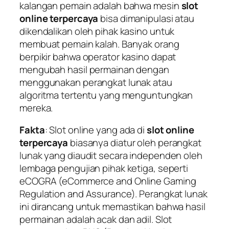
kalangan pemain adalah bahwa mesin
slot
online terpercaya
bisa dimanipulasi atau
dikendalikan oleh pihak kasino untuk
membuat pemain kalah. Banyak orang
berpikir bahwa operator kasino dapat
mengubah hasil permainan dengan
menggunakan perangkat lunak atau
algoritma tertentu yang menguntungkan
mereka.
Fakta
: Slot online yang ada di
slot online
terpercaya
biasanya diatur oleh perangkat
lunak yang diaudit secara independen oleh
lembaga pengujian pihak ketiga, seperti
eCOGRA (eCommerce and Online Gaming
Regulation and Assurance). Perangkat lunak
ini dirancang untuk memastikan bahwa hasil
permainan adalah acak dan adil. Slot