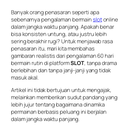
Banyak orang penasaran seperti apa
sebenarnya pengalaman bermain
slot
online
dalam jangka waktu panjang. Apakah benar
bisa konsisten untung, atau justru lebih
sering berakhir rugi? Untuk menjawab rasa
penasaran itu, mari kita membahas
gambaran realistis dari pengalaman 60 hari
bermain rutin di platform
SLOT
, tanpa drama
berlebihan dan tanpa janji-janji yang tidak
masuk akal.
Artikel ini tidak bertujuan untuk mengajak,
melainkan memberikan sudut pandang yang
lebih jujur tentang bagaimana dinamika
permainan berbasis peluang ini berjalan
dalam jangka waktu panjang.