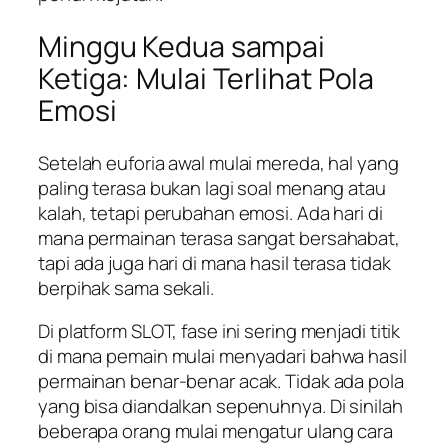
Minggu Kedua sampai
Ketiga: Mulai Terlihat Pola
Emosi
Setelah euforia awal mulai mereda, hal yang
paling terasa bukan lagi soal menang atau
kalah, tetapi perubahan emosi. Ada hari di
mana permainan terasa sangat bersahabat,
tapi ada juga hari di mana hasil terasa tidak
berpihak sama sekali.
Di platform SLOT, fase ini sering menjadi titik
di mana pemain mulai menyadari bahwa hasil
permainan benar-benar acak. Tidak ada pola
yang bisa diandalkan sepenuhnya. Di sinilah
beberapa orang mulai mengatur ulang cara