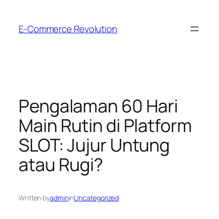
Skip
to
E-Commerce Revolution
content
Pengalaman 60 Hari
Main Rutin di Platform
SLOT: Jujur Untung
atau Rugi?
Written by
admin
in
Uncategorized