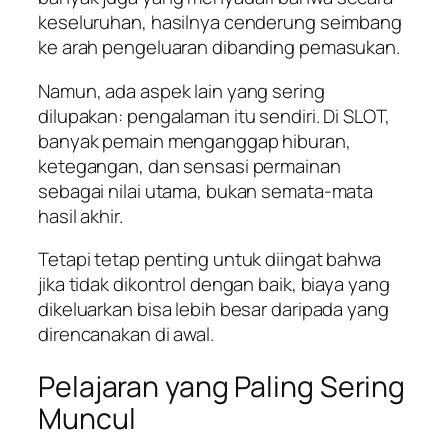
keseluruhan, hasilnya cenderung seimbang
ke arah pengeluaran dibanding pemasukan.
Namun, ada aspek lain yang sering
dilupakan: pengalaman itu sendiri. Di SLOT,
banyak pemain menganggap hiburan,
ketegangan, dan sensasi permainan
sebagai nilai utama, bukan semata-mata
hasil akhir.
Tetapi tetap penting untuk diingat bahwa
jika tidak dikontrol dengan baik, biaya yang
dikeluarkan bisa lebih besar daripada yang
direncanakan di awal.
Pelajaran yang Paling Sering
Muncul