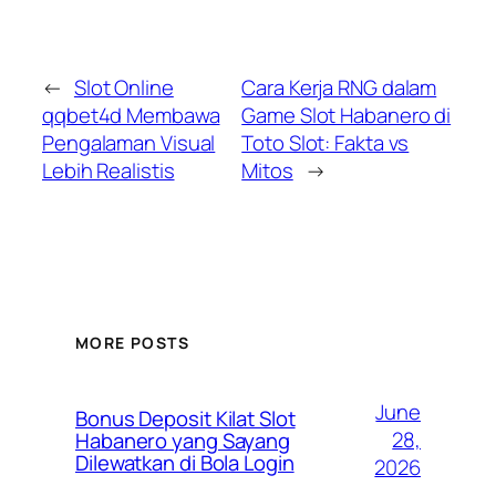
←
Slot Online
Cara Kerja RNG dalam
qqbet4d Membawa
Game Slot Habanero di
Pengalaman Visual
Toto Slot: Fakta vs
Lebih Realistis
Mitos
→
MORE POSTS
June
Bonus Deposit Kilat Slot
28,
Habanero yang Sayang
Dilewatkan di Bola Login
2026