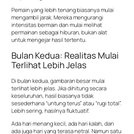
Pemain yang lebih tenang biasanya mulai
mengambil jarak. Mereka mengurangi
intensitas bermain dan mulai melihat
permainan sebagai hiburan, bukan alat
untuk mengejar hasil tertentu.
Bulan Kedua: Realitas Mulai
Terlihat Lebih Jelas
Di bulan kedua, gambaran besar mulai
terlihat lebih jelas. Jika dihitung secara
keseluruhan, hasil biasanya tidak
sesederhana “untung terus” atau “rugi total”.
Lebih sering, hasilnya fluktuatif.
Ada hari menang kecil, ada hari kalah, dan
ada juga hari yang terasa netral. Namun satu