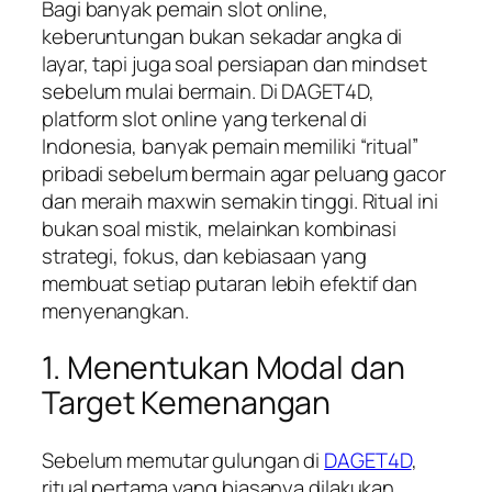
Bagi banyak pemain slot online,
keberuntungan bukan sekadar angka di
layar, tapi juga soal persiapan dan mindset
sebelum mulai bermain. Di DAGET4D,
platform slot online yang terkenal di
Indonesia, banyak pemain memiliki “ritual”
pribadi sebelum bermain agar peluang gacor
dan meraih maxwin semakin tinggi. Ritual ini
bukan soal mistik, melainkan kombinasi
strategi, fokus, dan kebiasaan yang
membuat setiap putaran lebih efektif dan
menyenangkan.
1. Menentukan Modal dan
Target Kemenangan
Sebelum memutar gulungan di
DAGET4D
,
ritual pertama yang biasanya dilakukan