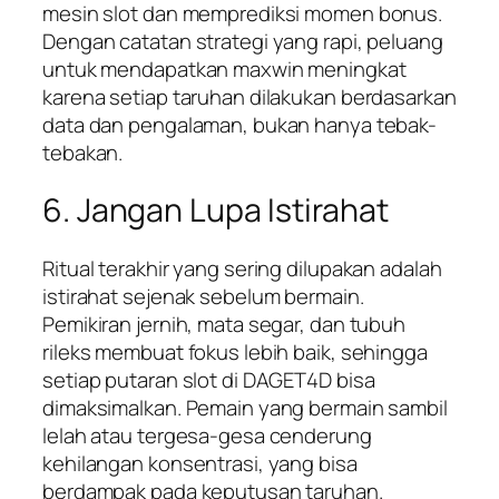
mesin slot dan memprediksi momen bonus.
Dengan catatan strategi yang rapi, peluang
untuk mendapatkan maxwin meningkat
karena setiap taruhan dilakukan berdasarkan
data dan pengalaman, bukan hanya tebak-
tebakan.
6. Jangan Lupa Istirahat
Ritual terakhir yang sering dilupakan adalah
istirahat sejenak sebelum bermain.
Pemikiran jernih, mata segar, dan tubuh
rileks membuat fokus lebih baik, sehingga
setiap putaran slot di DAGET4D bisa
dimaksimalkan. Pemain yang bermain sambil
lelah atau tergesa-gesa cenderung
kehilangan konsentrasi, yang bisa
berdampak pada keputusan taruhan.