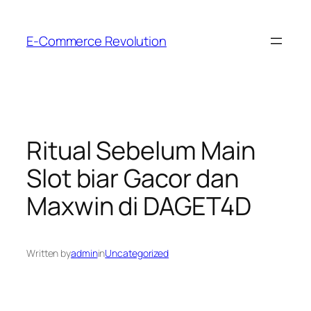
Skip
to
E-Commerce Revolution
content
Ritual Sebelum Main
Slot biar Gacor dan
Maxwin di DAGET4D
Written by
admin
in
Uncategorized