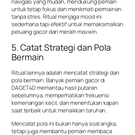
navigasi yang mudah, mendukung pemain
untuk tetap fokus dan menikmati permainan
tanpa stres. Ritual menjaga mood ini
sederhana tapi efektif untuk memaksimalkan
peluang gacor dan meraih maxwin.
5. Catat Strategi dan Pola
Bermain
Ritual lainnya adalah mencatat strategi dan
pola bermain. Banyak pemain gacor di
DAGET4D memantau hasil putaran
sebelumnya, memperhatikan frekuensi
kemenangan kecil, dan menentukan kapan
saat terbaik untuk menaikkan taruhan.
Mencatat pola ini bukan hanya soal angka,
tetapi juga membantu pemain membaca