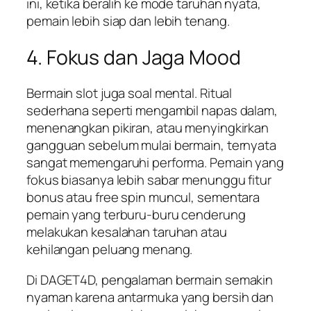
ini, ketika beralih ke mode taruhan nyata,
pemain lebih siap dan lebih tenang.
4. Fokus dan Jaga Mood
Bermain slot juga soal mental. Ritual
sederhana seperti mengambil napas dalam,
menenangkan pikiran, atau menyingkirkan
gangguan sebelum mulai bermain, ternyata
sangat memengaruhi performa. Pemain yang
fokus biasanya lebih sabar menunggu fitur
bonus atau free spin muncul, sementara
pemain yang terburu-buru cenderung
melakukan kesalahan taruhan atau
kehilangan peluang menang.
Di DAGET4D, pengalaman bermain semakin
nyaman karena antarmuka yang bersih dan