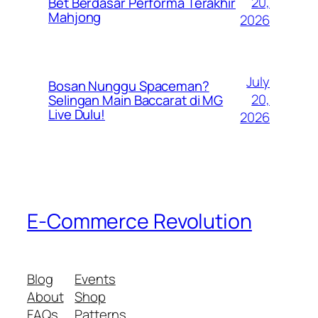
20,
Bet Berdasar Performa Terakhir
Mahjong
2026
July
Bosan Nunggu Spaceman?
20,
Selingan Main Baccarat di MG
Live Dulu!
2026
E-Commerce Revolution
Blog
Events
About
Shop
FAQs
Patterns