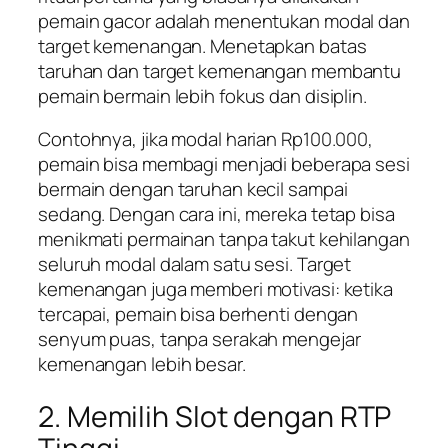
pemain gacor adalah menentukan modal dan
target kemenangan. Menetapkan batas
taruhan dan target kemenangan membantu
pemain bermain lebih fokus dan disiplin.
Contohnya, jika modal harian Rp100.000,
pemain bisa membagi menjadi beberapa sesi
bermain dengan taruhan kecil sampai
sedang. Dengan cara ini, mereka tetap bisa
menikmati permainan tanpa takut kehilangan
seluruh modal dalam satu sesi. Target
kemenangan juga memberi motivasi: ketika
tercapai, pemain bisa berhenti dengan
senyum puas, tanpa serakah mengejar
kemenangan lebih besar.
2. Memilih Slot dengan RTP