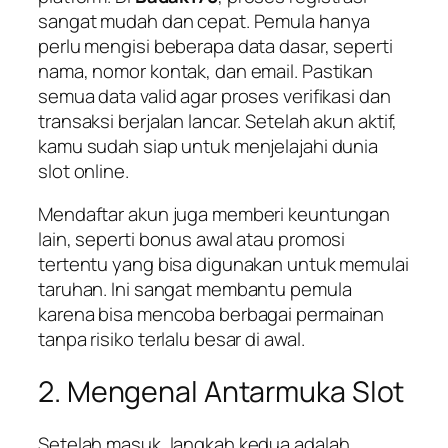
sangat mudah dan cepat. Pemula hanya
perlu mengisi beberapa data dasar, seperti
nama, nomor kontak, dan email. Pastikan
semua data valid agar proses verifikasi dan
transaksi berjalan lancar. Setelah akun aktif,
kamu sudah siap untuk menjelajahi dunia
slot online.
Mendaftar akun juga memberi keuntungan
lain, seperti bonus awal atau promosi
tertentu yang bisa digunakan untuk memulai
taruhan. Ini sangat membantu pemula
karena bisa mencoba berbagai permainan
tanpa risiko terlalu besar di awal.
2. Mengenal Antarmuka Slot
Setelah masuk, langkah kedua adalah