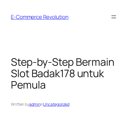
Skip
to
E-Commerce Revolution
content
Step-by-Step Bermain
Slot Badak178 untuk
Pemula
Written by
admin
in
Uncategorized