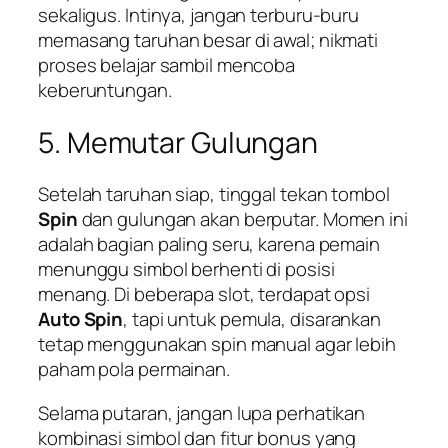
sekaligus. Intinya, jangan terburu-buru
memasang taruhan besar di awal; nikmati
proses belajar sambil mencoba
keberuntungan.
5. Memutar Gulungan
Setelah taruhan siap, tinggal tekan tombol
Spin
dan gulungan akan berputar. Momen ini
adalah bagian paling seru, karena pemain
menunggu simbol berhenti di posisi
menang. Di beberapa slot, terdapat opsi
Auto Spin
, tapi untuk pemula, disarankan
tetap menggunakan spin manual agar lebih
paham pola permainan.
Selama putaran, jangan lupa perhatikan
kombinasi simbol dan fitur bonus yang