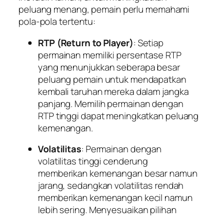
peluang menang, pemain perlu memahami
pola-pola tertentu:
RTP (Return to Player)
:
Setiap
permainan memiliki persentase RTP
yang menunjukkan seberapa besar
peluang pemain untuk mendapatkan
kembali taruhan mereka dalam jangka
panjang.
Memilih permainan dengan
RTP tinggi dapat meningkatkan peluang
kemenangan.
Volatilitas
:
Permainan dengan
volatilitas tinggi cenderung
memberikan kemenangan besar namun
jarang, sedangkan volatilitas rendah
memberikan kemenangan kecil namun
lebih sering.
Menyesuaikan pilihan