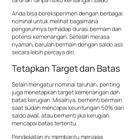
Anda bisa bereksperimen dengan berbagai
nominal untuk melihat bagaimana
pengaruhnya terhadap durasi bermain dan
potensi kemenangan. Setelah merasa
nyaman, barulah bermain dengan saldo asli
secara lebih percaya diri.
Tetapkan Target dan Batas
Selain mengatur nominal taruhan, penting
juga menetapkan target kemenangan dan
batas kerugian. Misalnya, berhenti bermain
saat sudah mencapai keuntungan 50% dari
saldo awal, atau berhenti jika kerugian
mencapai batas tertentu.
Pendekatan ini membantu menjaga