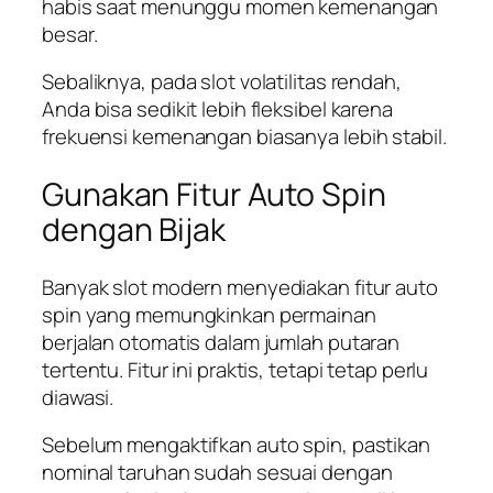
habis saat menunggu momen kemenangan
besar.
Sebaliknya, pada slot volatilitas rendah,
Anda bisa sedikit lebih fleksibel karena
frekuensi kemenangan biasanya lebih stabil.
Gunakan Fitur Auto Spin
dengan Bijak
Banyak slot modern menyediakan fitur auto
spin yang memungkinkan permainan
berjalan otomatis dalam jumlah putaran
tertentu. Fitur ini praktis, tetapi tetap perlu
diawasi.
Sebelum mengaktifkan auto spin, pastikan
nominal taruhan sudah sesuai dengan