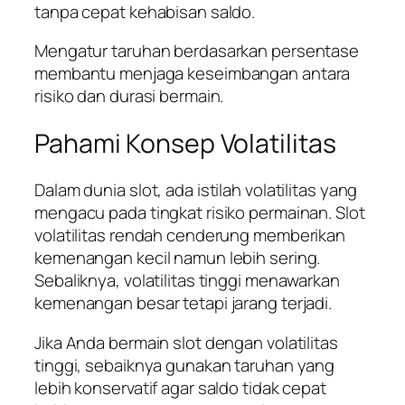
tanpa cepat kehabisan saldo.
Mengatur taruhan berdasarkan persentase
membantu menjaga keseimbangan antara
risiko dan durasi bermain.
Pahami Konsep Volatilitas
Dalam dunia slot, ada istilah volatilitas yang
mengacu pada tingkat risiko permainan. Slot
volatilitas rendah cenderung memberikan
kemenangan kecil namun lebih sering.
Sebaliknya, volatilitas tinggi menawarkan
kemenangan besar tetapi jarang terjadi.
Jika Anda bermain slot dengan volatilitas
tinggi, sebaiknya gunakan taruhan yang
lebih konservatif agar saldo tidak cepat